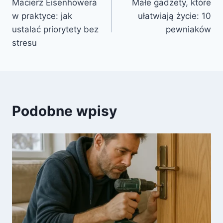
Macierz Eisenhowera
Małe gadżety, które
wpisu
w praktyce: jak
ułatwiają życie: 10
ustalać priorytety bez
pewniaków
stresu
Podobne wpisy